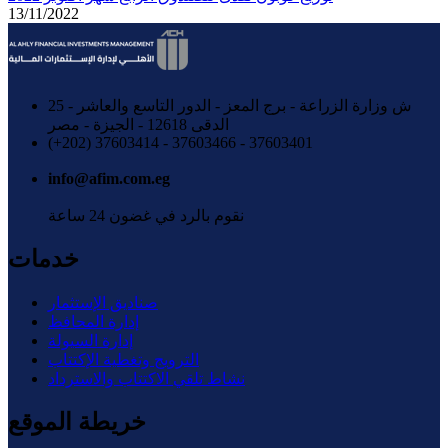
13/11/2022
25 ش وزارة الزراعة - برج المعز - الدور التاسع والعاشر -
الدقى 12618 - الجيزة - مصر
37603401 - 37603466 - 37603414 (202+)
info@afim.com.eg
نقوم بالرد في غضون 24 ساعة
خدمات
صناديق الإستثمار
إدارة المحافظ
إدارة السيولة
الترويج وتغطية الإكتتاب
نشاط تلقي الاكتتاب والاسترداد
خريطة الموقع