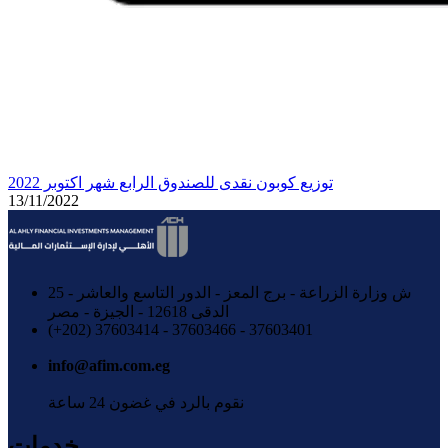
توزيع كوبون نقدى للصندوق الرابع شهر اكتوبر 2022
13/11/2022
25 ش وزارة الزراعة - برج المعز - الدور التاسع والعاشر -
الدقى 12618 - الجيزة - مصر
37603401 - 37603466 - 37603414 (202+)
info@afim.com.eg
نقوم بالرد في غضون 24 ساعة
خدمات