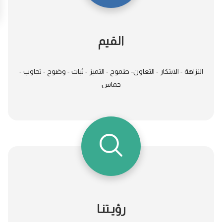
القيم
النزاهة - الابتكار - التعاون- طموح - التميز - ثبات - وضوح - تجاوب -
حماس
رؤيـتنـا