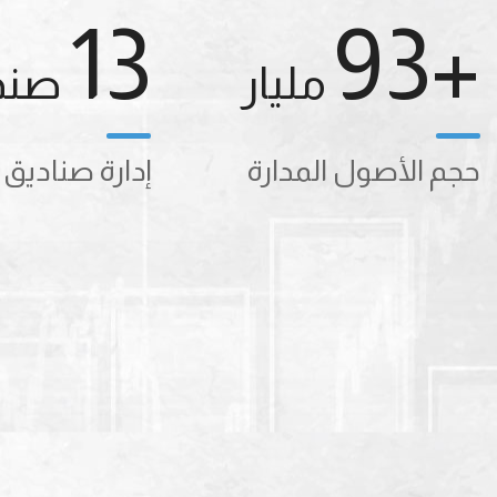
13
93
+
مليار
صند
ال
حجم الأصول المدارة
إدارة صناديق 