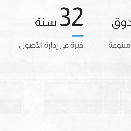
32
وق
سنة
%
حصة ال
متنوعة
خبرة فى إدارة الأصول