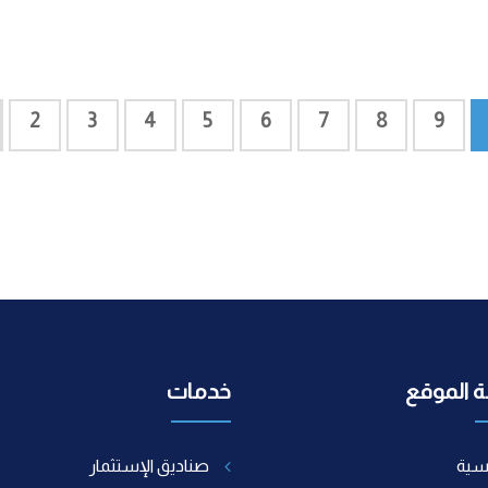
2
3
4
5
6
7
8
9
 الموقع
خدمات
يسية
صناديق الإستثمار