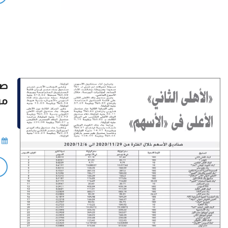
صن
من ٢٠٢٠/١١/٢٩ إلى ٠٢٠/١٢/٦