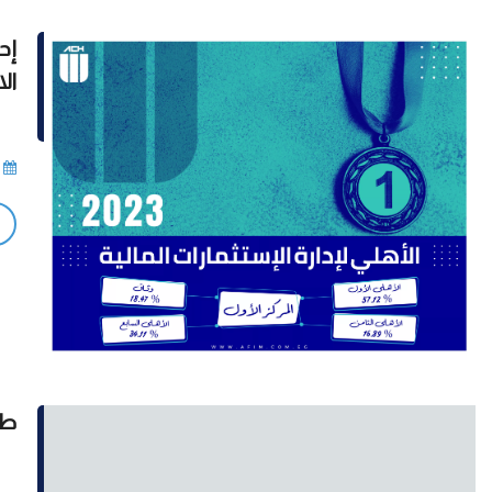
إح
الا
طر