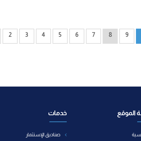
2
3
4
5
6
7
8
9
 الموقع
خدمات
يسية
صناديق الإستثمار