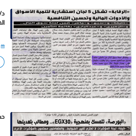
ال
حد