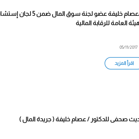
د/عصام خليفة عضو لجنة سوق المال
هيئة العامة للرقابة المالية
05/11/2017
اقرأ المزيد
يث صحفى للدكتور / عصام خليفة ( جريدة المال )