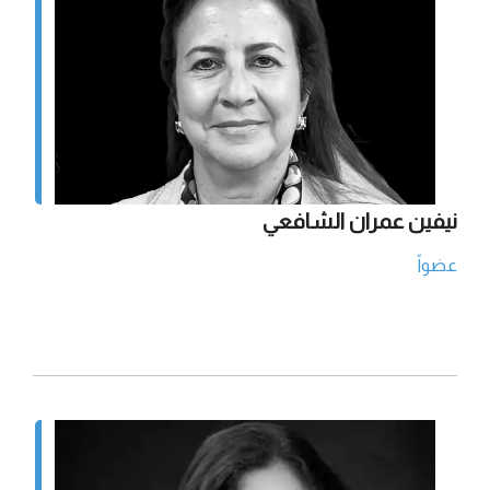
نيفين عمران الشافعي
عضواً