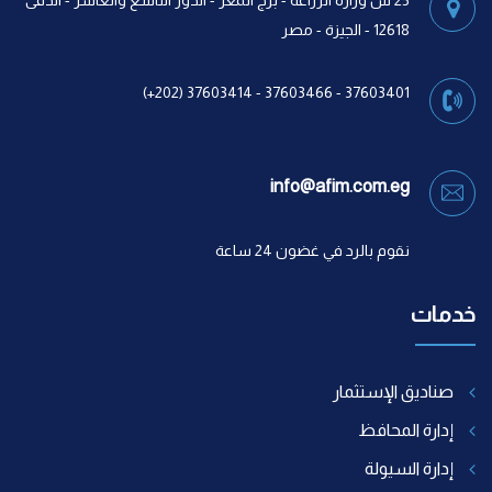
25 ش وزارة الزراعة - برج المعز - الدور التاسع والعاشر - الدقى
12618 - الجيزة - مصر
37603401 - 37603466 - 37603414 (202+)
info@afim.com.eg
نقوم بالرد في غضون 24 ساعة
خدمات
صناديق الإستثمار
إدارة المحافظ
إدارة السيولة