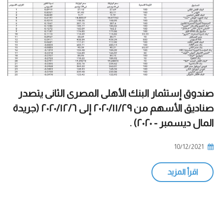
صندوق إستثمار البنك الأهلى المصرى الثانى يتصدر
صناديق الأسهم من ٢٠٢٠/١١/٢٩ إلى ٢٠٢٠/١٢/٦ (جريدة
المال ديسمبر - ٢٠٢٠) .
10/12/2021
اقرأ المزيد